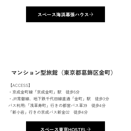
スペース海浜幕張ハウス
マンション型旅館（東京都葛飾区金町）
【ACCESS】
・京成金町線「京成金町」駅 徒歩5分
・JR常磐線、地下鉄千代田線直通「金町」駅 徒歩3分
バス利用:「浅草寿町」行きの都営バス草39 徒歩4分
「新小岩」行きの京成バス新金02 徒歩4分
スペース東京HOSTEL