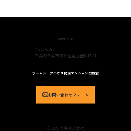
ーポリシーにおいて別段の定めがない限り、本
プライバシーポリシーにおける用語の定義は、
個人情報保護法の定めに従います。
1. 個人情報の定義
本プライバシーポリシーにおいて、個人情報と
有容株式会社
は、個人情報保護法第2条第1項により定義され
〒261-0026
る個人情報を意味するものとします。
千葉県千葉市美浜区幕張西5-17-11
2. 個人情報の利用目的
当社は、個人情報を以下の目的で利用いたしま
ホーム
シェアハウス
民泊
マンション型旅館
す。
ホーム
/
事務所案内
当社のサービス、商品等（以下「当社サービス
等」といいます。）の提供のため
お問い合わせフォーム
当社サービス等に関するご案内、お問い合せ等
への対応のため
当社サービス等のご案内のため
当社サービス等に関する当社の規約、ポリシー
© 2025 有容株式会社